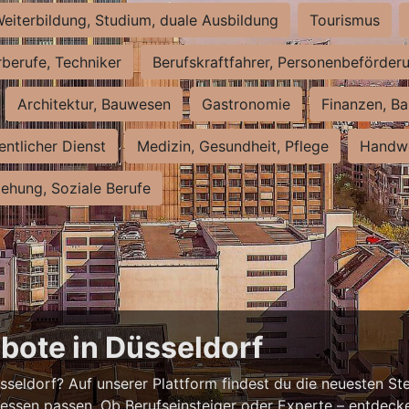
eiterbildung, Studium, duale Ausbildung
Tourismus
rberufe, Techniker
Berufskraftfahrer, Personenbeförder
Architektur, Bauwesen
Gastronomie
Finanzen, Ba
entlicher Dienst
Medizin, Gesundheit, Pflege
Handwe
iehung, Soziale Berufe
bote in Düsseldorf
eldorf? Auf unserer Plattform findest du die neuesten Ste
ressen passen. Ob Berufseinsteiger oder Experte – entdecke