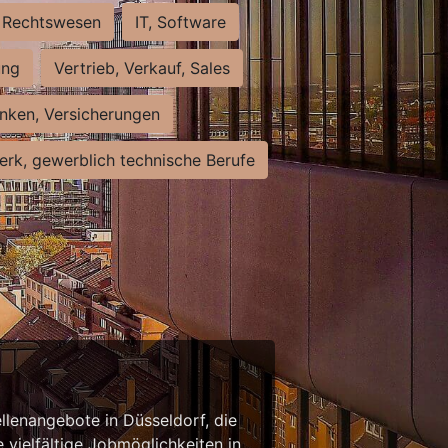
Rechtswesen
IT, Software
ung
Vertrieb, Verkauf, Sales
nken, Versicherungen
rk, gewerblich technische Berufe
llenangebote in Düsseldorf, die
 vielfältige Jobmöglichkeiten in