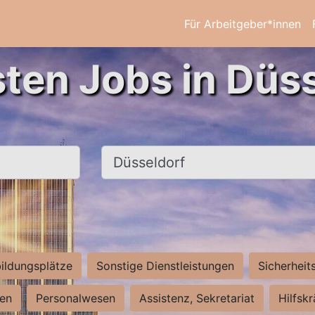
Für Arbeitgeber*innen
sten Jobs in Düss
Ort, Stadt
ildungsplätze
Sonstige Dienstleistungen
Sicherheit
ten
Personalwesen
Assistenz, Sekretariat
Hilfsk