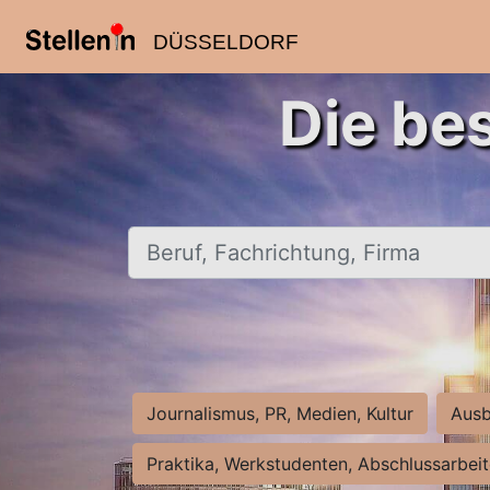
DÜSSELDORF
Die be
Beruf, Fachrichtung, Firma
Journalismus, PR, Medien, Kultur
Ausb
Praktika, Werkstudenten, Abschlussarbei