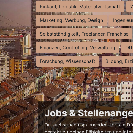
Einkauf, Logistik, Materialwirtschaft
W
Marketing, Werbung, Design
Ingenieu
Selbstständigkeit, Freelancer, Franchise
Finanzen, Controlling, Verwaltung
Öff
Forschung, Wissenschaft
Bildung, Erz
Jobs & Stellenange
Du suchst nach spannenden Jobs in Düss
perfekt zu deinen Fähigkeiten und Inte