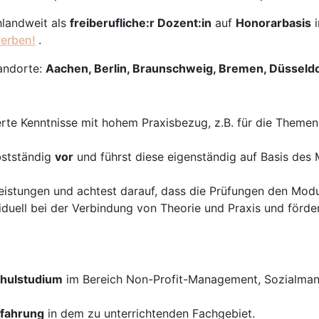
hlandweit als
freiberufliche:r Dozent:in
auf
Honorarbasis
werben!
.
andorte:
Aachen, Berlin, Braunschweig, Bremen, Düsseld
erte Kenntnisse mit hohem Praxisbezug, z.B. für die Theme
bstständig
vor
und führst diese eigenständig auf Basis des
istungen und achtest darauf, dass die Prüfungen den Modul
duell bei der Verbindung von Theorie und Praxis und förder
hulstudium
im Bereich Non-Profit-Management, Sozialman
rfahrung
in dem zu unterrichtenden Fachgebiet.