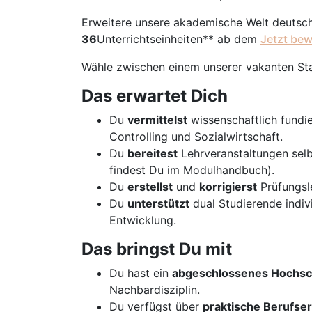
Erweitere unsere akademische Welt deutsc
36
Unterrichtseinheiten** ab dem
Jetzt be
Wähle zwischen einem unserer vakanten St
Das erwartet Dich
Du
vermittelst
wissenschaftlich fundi
Controlling und Sozialwirtschaft.
Du
bereitest
Lehrveranstaltungen sel
findest Du im Modulhandbuch).
Du
erstellst
und
korrigierst
Prüfungsle
Du
unterstützt
dual Studierende indivi
Entwicklung.
Das bringst Du mit
Du hast ein
abgeschlossenes Hochsc
Nachbardisziplin.
Du verfügst über
praktische Berufse