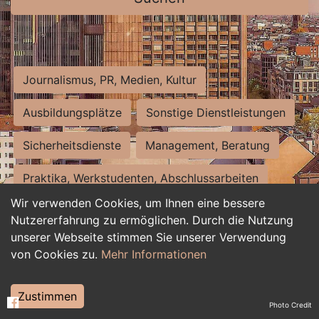
Journalismus, PR, Medien, Kultur
Ausbildungsplätze
Sonstige Dienstleistungen
Sicherheitsdienste
Management, Beratung
Praktika, Werkstudenten, Abschlussarbeiten
Wir verwenden Cookies, um Ihnen eine bessere
Personalwesen
Assistenz, Sekretariat
Nutzererfahrung zu ermöglichen. Durch die Nutzung
unserer Webseite stimmen Sie unserer Verwendung
Hilfskräfte, Aushilfs- und Nebenjobs
von Cookies zu.
Mehr Informationen
Einkauf, Logistik, Materialwirtschaft
Zustimmen
Photo Credit
Weiterbildung, Studium, duale Ausbildung