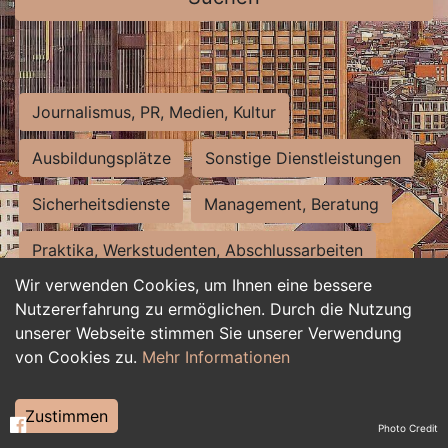
Journalismus, PR, Medien, Kultur
Ausbildungsplätze
Sonstige Dienstleistungen
Sicherheitsdienste
Management, Beratung
Praktika, Werkstudenten, Abschlussarbeiten
Wir verwenden Cookies, um Ihnen eine bessere
Personalwesen
Assistenz, Sekretariat
Nutzererfahrung zu ermöglichen. Durch die Nutzung
unserer Webseite stimmen Sie unserer Verwendung
Hilfskräfte, Aushilfs- und Nebenjobs
von Cookies zu.
Mehr Informationen
Einkauf, Logistik, Materialwirtschaft
Zustimmen
Photo Credit
Weiterbildung, Studium, duale Ausbildung