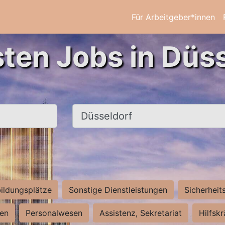
Für Arbeitgeber*innen
sten Jobs in Düss
Ort, Stadt
ildungsplätze
Sonstige Dienstleistungen
Sicherheit
ten
Personalwesen
Assistenz, Sekretariat
Hilfsk