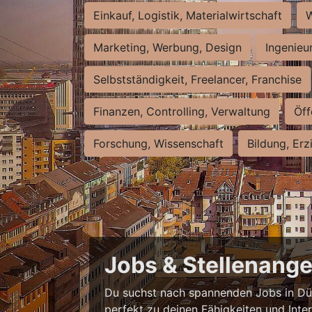
Einkauf, Logistik, Materialwirtschaft
W
Marketing, Werbung, Design
Ingenieu
Selbstständigkeit, Freelancer, Franchise
Finanzen, Controlling, Verwaltung
Öff
Forschung, Wissenschaft
Bildung, Erz
Jobs & Stellenange
Du suchst nach spannenden Jobs in Düss
perfekt zu deinen Fähigkeiten und Inte