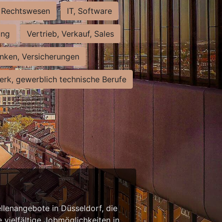
Rechtswesen
IT, Software
ung
Vertrieb, Verkauf, Sales
nken, Versicherungen
rk, gewerblich technische Berufe
llenangebote in Düsseldorf, die
 vielfältige Jobmöglichkeiten in