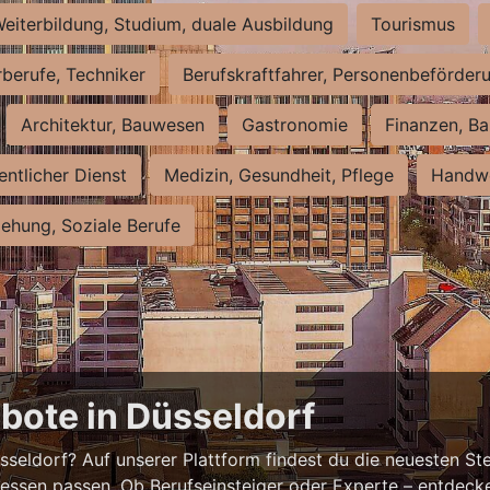
eiterbildung, Studium, duale Ausbildung
Tourismus
rberufe, Techniker
Berufskraftfahrer, Personenbeförder
Architektur, Bauwesen
Gastronomie
Finanzen, Ba
entlicher Dienst
Medizin, Gesundheit, Pflege
Handwe
iehung, Soziale Berufe
bote in Düsseldorf
eldorf? Auf unserer Plattform findest du die neuesten Ste
ressen passen. Ob Berufseinsteiger oder Experte – entdecke