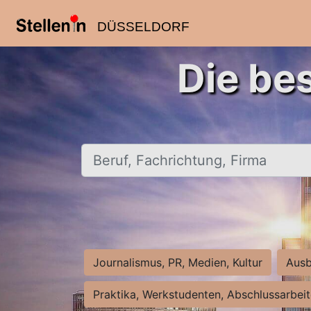
DÜSSELDORF
Die be
Beruf, Fachrichtung, Firma
Journalismus, PR, Medien, Kultur
Ausb
Praktika, Werkstudenten, Abschlussarbei