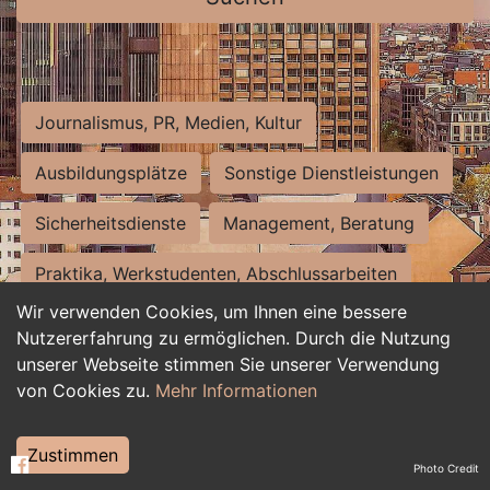
Journalismus, PR, Medien, Kultur
Ausbildungsplätze
Sonstige Dienstleistungen
Sicherheitsdienste
Management, Beratung
Praktika, Werkstudenten, Abschlussarbeiten
Wir verwenden Cookies, um Ihnen eine bessere
Personalwesen
Assistenz, Sekretariat
Nutzererfahrung zu ermöglichen. Durch die Nutzung
unserer Webseite stimmen Sie unserer Verwendung
Hilfskräfte, Aushilfs- und Nebenjobs
von Cookies zu.
Mehr Informationen
Einkauf, Logistik, Materialwirtschaft
Zustimmen
Photo Credit
Weiterbildung, Studium, duale Ausbildung