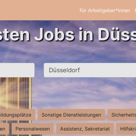
Für Arbeitgeber*innen
sten Jobs in Düss
Ort, Stadt
ildungsplätze
Sonstige Dienstleistungen
Sicherheit
ten
Personalwesen
Assistenz, Sekretariat
Hilfsk