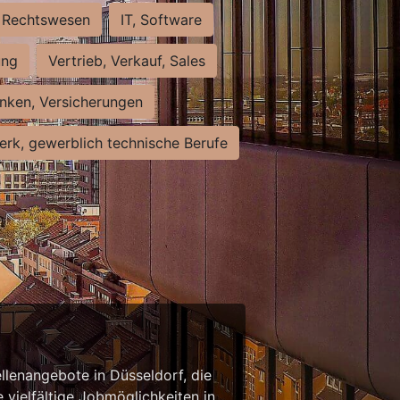
Rechtswesen
IT, Software
ung
Vertrieb, Verkauf, Sales
nken, Versicherungen
rk, gewerblich technische Berufe
llenangebote in Düsseldorf, die
 vielfältige Jobmöglichkeiten in