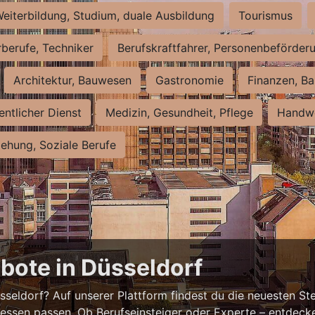
eiterbildung, Studium, duale Ausbildung
Tourismus
rberufe, Techniker
Berufskraftfahrer, Personenbeförder
Architektur, Bauwesen
Gastronomie
Finanzen, Ba
entlicher Dienst
Medizin, Gesundheit, Pflege
Handwe
iehung, Soziale Berufe
bote in Düsseldorf
eldorf? Auf unserer Plattform findest du die neuesten Ste
ressen passen. Ob Berufseinsteiger oder Experte – entdecke