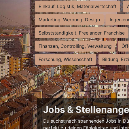
Einkauf, Logistik, Materialwirtschaft
W
Marketing, Werbung, Design
Ingenieu
Selbstständigkeit, Freelancer, Franchise
Finanzen, Controlling, Verwaltung
Öff
Forschung, Wissenschaft
Bildung, Erz
Jobs & Stellenange
Du suchst nach spannenden Jobs in Düss
perfekt zu deinen Fähigkeiten und Inte