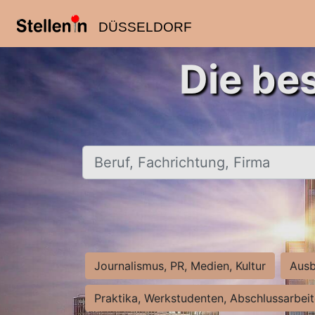
DÜSSELDORF
Die be
Beruf, Fachrichtung, Firma
Journalismus, PR, Medien, Kultur
Ausb
Praktika, Werkstudenten, Abschlussarbei