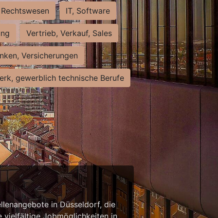
Rechtswesen
IT, Software
ung
Vertrieb, Verkauf, Sales
nken, Versicherungen
rk, gewerblich technische Berufe
llenangebote in Düsseldorf, die
 vielfältige Jobmöglichkeiten in