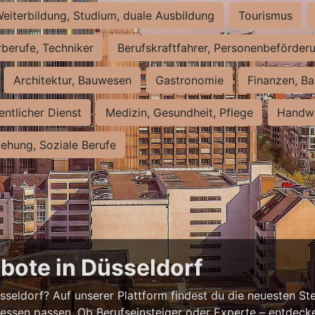
eiterbildung, Studium, duale Ausbildung
Tourismus
rberufe, Techniker
Berufskraftfahrer, Personenbeförder
Architektur, Bauwesen
Gastronomie
Finanzen, Ba
entlicher Dienst
Medizin, Gesundheit, Pflege
Handwe
iehung, Soziale Berufe
bote in Düsseldorf
eldorf? Auf unserer Plattform findest du die neuesten Ste
ressen passen. Ob Berufseinsteiger oder Experte – entdecke