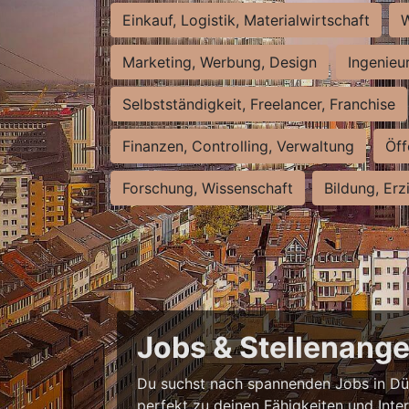
Einkauf, Logistik, Materialwirtschaft
W
Marketing, Werbung, Design
Ingenieu
Selbstständigkeit, Freelancer, Franchise
Finanzen, Controlling, Verwaltung
Öff
Forschung, Wissenschaft
Bildung, Erz
Jobs & Stellenange
Du suchst nach spannenden Jobs in Düss
perfekt zu deinen Fähigkeiten und Inte