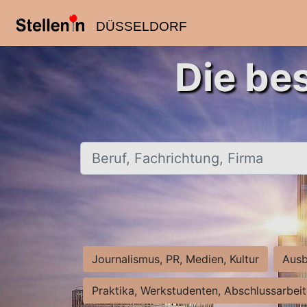
DÜSSELDORF
Die be
Beruf, Fachrichtung, Firma
Journalismus, PR, Medien, Kultur
Ausb
Praktika, Werkstudenten, Abschlussarbei