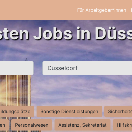
Für Arbeitgeber*innen
sten Jobs in Düss
Ort, Stadt
ildungsplätze
Sonstige Dienstleistungen
Sicherheit
ten
Personalwesen
Assistenz, Sekretariat
Hilfsk