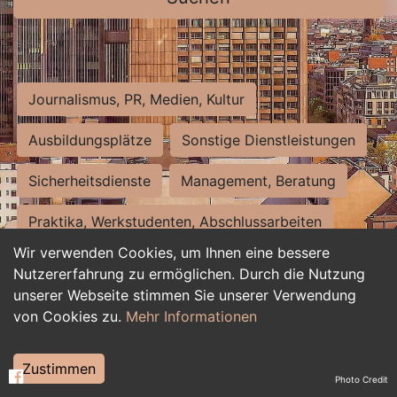
Journalismus, PR, Medien, Kultur
Ausbildungsplätze
Sonstige Dienstleistungen
Sicherheitsdienste
Management, Beratung
Praktika, Werkstudenten, Abschlussarbeiten
Wir verwenden Cookies, um Ihnen eine bessere
Personalwesen
Assistenz, Sekretariat
Nutzererfahrung zu ermöglichen. Durch die Nutzung
unserer Webseite stimmen Sie unserer Verwendung
Hilfskräfte, Aushilfs- und Nebenjobs
von Cookies zu.
Mehr Informationen
Einkauf, Logistik, Materialwirtschaft
Zustimmen
Photo Credit
Weiterbildung, Studium, duale Ausbildung