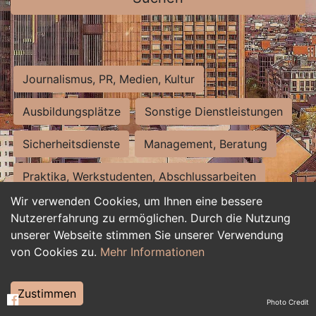
Journalismus, PR, Medien, Kultur
Ausbildungsplätze
Sonstige Dienstleistungen
Sicherheitsdienste
Management, Beratung
Praktika, Werkstudenten, Abschlussarbeiten
Wir verwenden Cookies, um Ihnen eine bessere
Personalwesen
Assistenz, Sekretariat
Nutzererfahrung zu ermöglichen. Durch die Nutzung
unserer Webseite stimmen Sie unserer Verwendung
Hilfskräfte, Aushilfs- und Nebenjobs
von Cookies zu.
Mehr Informationen
Einkauf, Logistik, Materialwirtschaft
Zustimmen
Photo Credit
Weiterbildung, Studium, duale Ausbildung