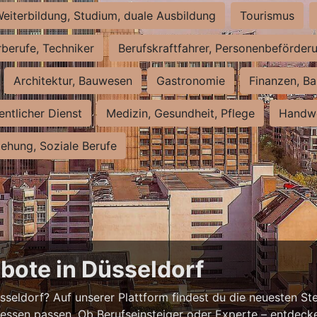
eiterbildung, Studium, duale Ausbildung
Tourismus
rberufe, Techniker
Berufskraftfahrer, Personenbeförder
Architektur, Bauwesen
Gastronomie
Finanzen, Ba
entlicher Dienst
Medizin, Gesundheit, Pflege
Handwe
iehung, Soziale Berufe
bote in Düsseldorf
eldorf? Auf unserer Plattform findest du die neuesten Ste
ressen passen. Ob Berufseinsteiger oder Experte – entdecke