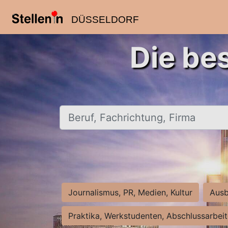
DÜSSELDORF
Die be
Beruf, Fachrichtung, Firma
Journalismus, PR, Medien, Kultur
Ausb
Praktika, Werkstudenten, Abschlussarbei