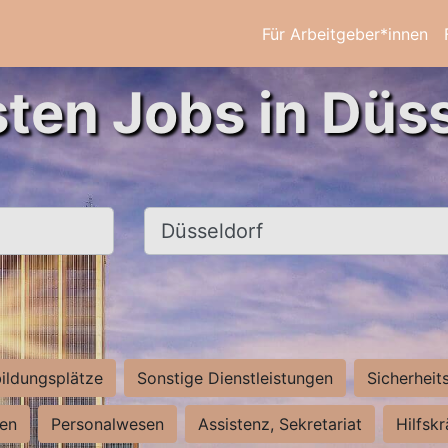
Für Arbeitgeber*innen
sten Jobs in Düss
Ort, Stadt
ildungsplätze
Sonstige Dienstleistungen
Sicherheit
ten
Personalwesen
Assistenz, Sekretariat
Hilfsk