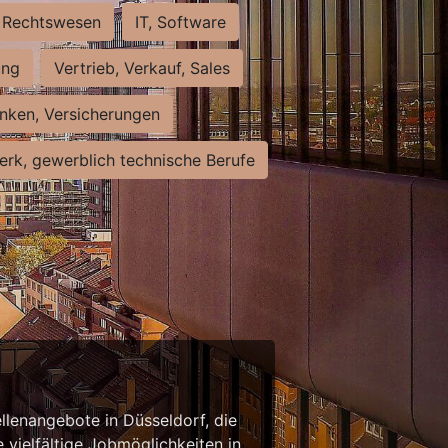
Rechtswesen
IT, Software
ung
Vertrieb, Verkauf, Sales
nken, Versicherungen
rk, gewerblich technische Berufe
llenangebote in Düsseldorf, die
 vielfältige Jobmöglichkeiten in