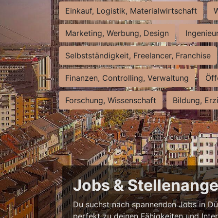
Einkauf, Logistik, Materialwirtschaft
W
Marketing, Werbung, Design
Ingenieu
Selbstständigkeit, Freelancer, Franchise
Finanzen, Controlling, Verwaltung
Öff
Forschung, Wissenschaft
Bildung, Erz
Jobs & Stellenange
Du suchst nach spannenden Jobs in Düss
perfekt zu deinen Fähigkeiten und Inte