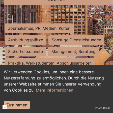
Journalismus, PR, Medien, Kultur
Ausbildungsplätze
Sonstige Dienstleistungen
Sicherheitsdienste
Management, Beratung
Praktika, Werkstudenten, Abschlussarbeiten
Wir verwenden Cookies, um Ihnen eine bessere
Personalwesen
Assistenz, Sekretariat
Nutzererfahrung zu ermöglichen. Durch die Nutzung
unserer Webseite stimmen Sie unserer Verwendung
Hilfskräfte, Aushilfs- und Nebenjobs
von Cookies zu.
Mehr Informationen
Einkauf, Logistik, Materialwirtschaft
Zustimmen
Photo Credit
Weiterbildung, Studium, duale Ausbildung